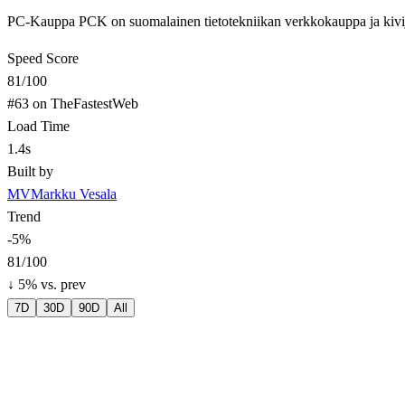
PC-Kauppa PCK on suomalainen tietotekniikan verkkokauppa ja kivijalk
Speed Score
81
/100
#
63
on TheFastestWeb
Load Time
1.4s
Built by
MV
Markku Vesala
Trend
-5
%
81
/100
↓
5
% vs. prev
7D
30D
90D
All