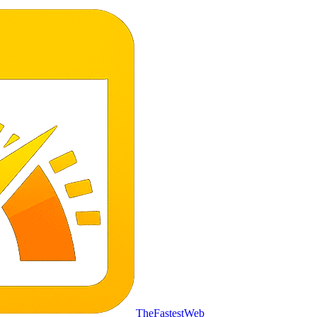
TheFastestWeb