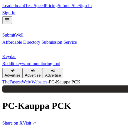
Leaderboard
Test Speed
Pricing
Submit Site
Sign In
Sign In
SubmitWell
Affordable Directory Submission Service
Keydar
Reddit keyword monitoring tool
📢
📢
📢
Advertise
Advertise
Advertise
TheFastestWeb
›
Websites
›
PC-Kauppa PCK
PC-Kauppa PCK
Share on X
Visit ↗