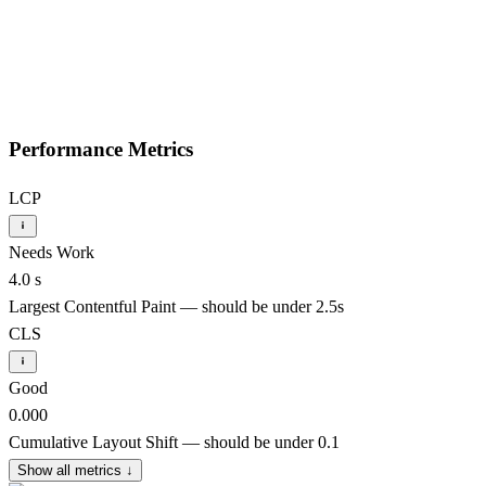
Performance Metrics
LCP
Needs Work
4.0 s
Largest Contentful Paint — should be under 2.5s
CLS
Good
0.000
Cumulative Layout Shift — should be under 0.1
Show all metrics
↓